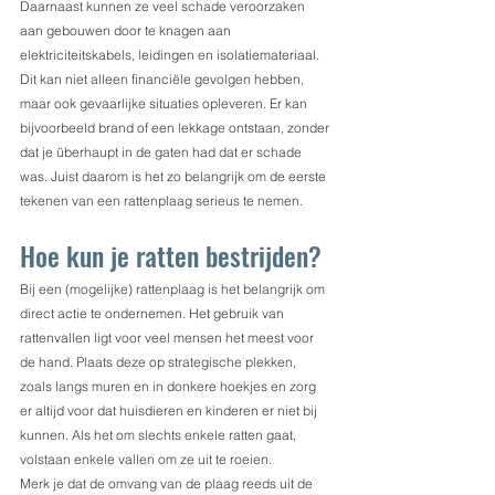
Daarnaast kunnen ze veel schade veroorzaken 
aan gebouwen door te knagen aan 
elektriciteitskabels, leidingen en isolatiemateriaal. 
Dit kan niet alleen financiële gevolgen hebben, 
maar ook gevaarlijke situaties opleveren. Er kan 
bijvoorbeeld brand of een lekkage ontstaan, zonder 
dat je überhaupt in de gaten had dat er schade 
was. Juist daarom is het zo belangrijk om de eerste 
tekenen van een rattenplaag serieus te nemen.
Hoe kun je ratten bestrijden?
Bij een (mogelijke) rattenplaag is het belangrijk om 
direct actie te ondernemen. Het gebruik van 
rattenvallen ligt voor veel mensen het meest voor 
de hand. Plaats deze op strategische plekken, 
zoals langs muren en in donkere hoekjes en zorg 
er altijd voor dat huisdieren en kinderen er niet bij 
kunnen. Als het om slechts enkele ratten gaat, 
volstaan enkele vallen om ze uit te roeien.
Merk je dat de omvang van de plaag reeds uit de 