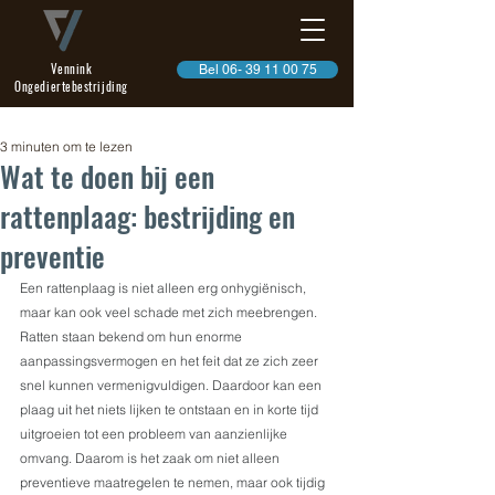
Vennink
Bel 06- 39 11 00 75
Ongediertebestrijding
3 minuten om te lezen
Wat te doen bij een
rattenplaag: bestrijding en
preventie
Een rattenplaag is niet alleen erg onhygiënisch, 
maar kan ook veel schade met zich meebrengen. 
Ratten staan bekend om hun enorme 
aanpassingsvermogen en het feit dat ze zich zeer 
snel kunnen vermenigvuldigen. Daardoor kan een 
plaag uit het niets lijken te ontstaan en in korte tijd 
uitgroeien tot een probleem van aanzienlijke 
omvang. Daarom is het zaak om niet alleen 
preventieve maatregelen te nemen, maar ook tijdig 