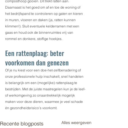
composthoop gooien. Dit trekt ratten aan.
Daarnaast is het goed om af en toe de woning of 
het bedrijfspand te controleren op gaten en kieren 
in muren, vloeren en daken (ja, ratten kunnen 
klimmen!). Sluit eventuele kelderramen met een 
gaas en houd ook de binnenruimtes vrij van 
rommel en donkere, stoffige hoekjes.
Een rattenplaag: beter 
voorkomen dan genezen
Of je nu kiest voor een doe-het-zelfbenadering of 
onze professionele hulp inschakelt, snel handelen 
is belangrijk om een (mogelijke) rattenplaag te 
bestrijden. Met de juiste maatregelen kun je de leef- 
of werkomgeving zo onaantrekkelijk mogelijk 
maken voor deze dieren, waarmee je veel schade 
én gezondheidsrisico’s voorkomt.
Alles weergeven
Recente blogposts