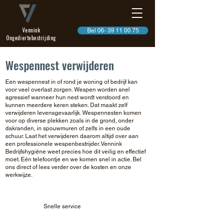
Vennink
Bel 06- 39 11 00 75
Ongediertebestrijding
Wespennest verwijderen
Een wespennest in of rond je woning of bedrijf kan
voor veel overlast zorgen. Wespen worden snel
agressief wanneer hun nest wordt verstoord en
kunnen meerdere keren steken. Dat maakt zelf
verwijderen levensgevaarlijk. Wespennesten komen
voor op diverse plekken zoals in de grond, onder
dakranden, in spouwmuren of zelfs in een oude
schuur. Laat het verwijderen daarom altijd over aan
een professionele wespenbestrijder. Vennink
Bedrijfshygiëne weet precies hoe dit veilig en effectief
moet. Eén telefoontje en we komen snel in actie. Bel
ons direct of lees verder over de kosten en onze
werkwijze.
Snelle service