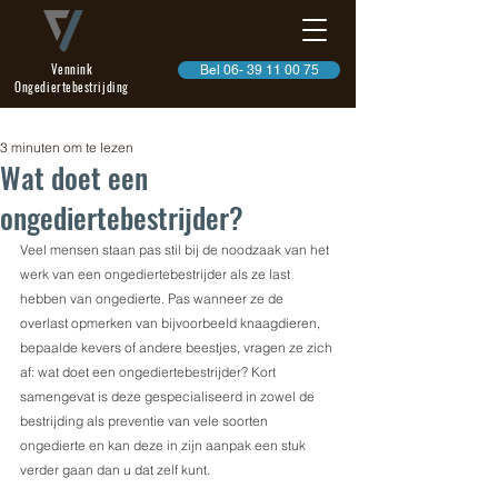
Vennink
Bel 06- 39 11 00 75
Ongediertebestrijding
3 minuten om te lezen
Wat doet een
ongediertebestrijder?
Veel mensen staan pas stil bij de noodzaak van het 
werk van een ongediertebestrijder als ze last 
hebben van ongedierte. Pas wanneer ze de 
overlast opmerken van bijvoorbeeld knaagdieren, 
bepaalde kevers of andere beestjes, vragen ze zich 
af: wat doet een ongediertebestrijder? Kort 
samengevat is deze gespecialiseerd in zowel de 
bestrijding als preventie van vele soorten 
ongedierte en kan deze in zijn aanpak een stuk 
verder gaan dan u dat zelf kunt.