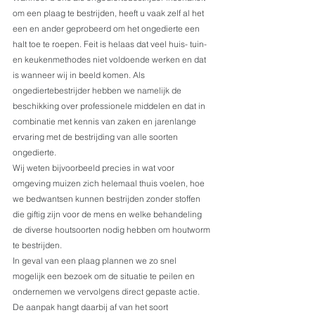
om een plaag te bestrijden, heeft u vaak zelf al het 
een en ander geprobeerd om het ongedierte een 
halt toe te roepen. Feit is helaas dat veel huis- tuin- 
en keukenmethodes niet voldoende werken en dat 
is wanneer wij in beeld komen. Als 
ongediertebestrijder hebben we namelijk de 
beschikking over professionele middelen en dat in 
combinatie met kennis van zaken en jarenlange 
ervaring met de bestrijding van alle soorten 
ongedierte.
Wij weten bijvoorbeeld precies in wat voor 
omgeving muizen zich helemaal thuis voelen, hoe 
we bedwantsen kunnen bestrijden zonder stoffen 
die giftig zijn voor de mens en welke behandeling 
de diverse houtsoorten nodig hebben om houtworm 
te bestrijden.
In geval van een plaag plannen we zo snel 
mogelijk een bezoek om de situatie te peilen en 
ondernemen we vervolgens direct gepaste actie. 
De aanpak hangt daarbij af van het soort 