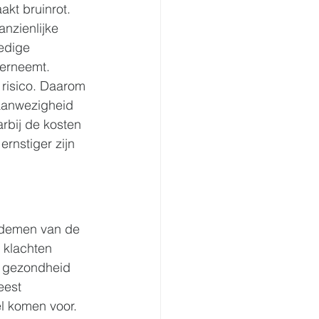
akt bruinrot. 
anzienlijke 
edige 
derneemt. 
risico. Daarom 
 aanwezigheid 
bij de kosten 
rnstiger zijn 
ademen van de 
 klachten 
e gezondheid 
eest 
l komen voor.