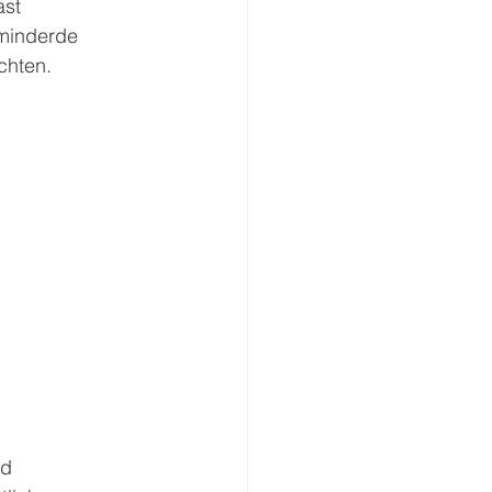
st 
rminderde 
chten.
d 