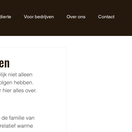
ierte
Voor bedrijven
Over ons
Contact
ten
jk niet alleen 
olgen hebben. 
hier alles over.
de familie van 
relatief warme 