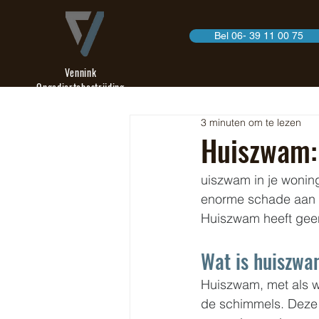
Bel 06- 39 11 00 75
Vennink
Ongediertebestrijding
3 minuten om te lezen
Huiszwam: 
uiszwam in je woning,
enorme schade aan j
Huiszwam heeft geen 
Wat is huiszw
Huiszwam, met als w
de schimmels. Deze 