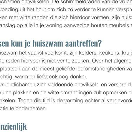
ichamen ontwikkelen. De schimmeldraden van de vruch
voeding uit het hout om zich zo verder te kunnen verspr
ken met witte randen die zich hierdoor vormen, zijn hui
anslag op alle in je woning aanwezige houten meubels e
sen kun je huiszwam aantreffen?
szwam het vaakst voorkomt, zijn kelders, keukens, krui
De reden hiervoor is niet ver te zoeken. Over het algeme
laatsen aan de meest geliefde leefomstandigheden va
chtig, warm en liefst ook nog donker.
 vruchtlichamen zich voldoende ontwikkeld en verspreid
ruine plakken en de witte omrandingen zult opmerken di
nkelen. Tegen die tijd is de vorming echter al vergevorde
actie te ondernemen.
nzienlijk