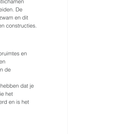
tlichamen 
eiden. De 
szwam en dit 
n constructies.
pruimtes en 
en 
n de 
 hebben dat je 
e het 
rd en is het 