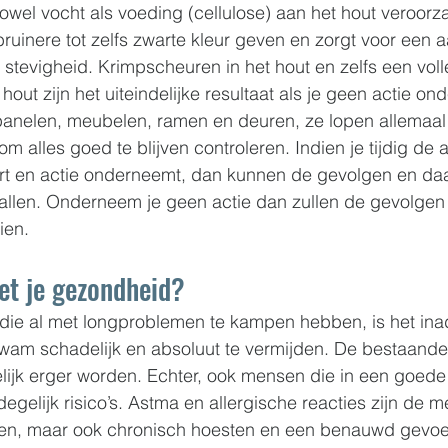
owel vocht als voeding (cellulose) aan het hout veroorza
bruinere tot zelfs zwarte kleur geven en zorgt voor een a
stevigheid. Krimpscheuren in het hout en zelfs een voll
hout zijn het uiteindelijke resultaat als je geen actie on
panelen, meubelen, ramen en deuren, ze lopen allemaal 
 om alles goed te blijven controleren. Indien je tijdig de
t en actie onderneemt, dan kunnen de gevolgen en daar
llen. Onderneem je geen actie dan zullen de gevolgen e
ien.
et je gezondheid?
die al met longproblemen te kampen hebben, is het in
wam schadelijk en absoluut te vermijden. De bestaande
elijk erger worden. Echter, ook mensen die in een goed
egelijk risico’s. Astma en allergische reacties zijn de m
en, maar ook chronisch hoesten en een benauwd gevoe