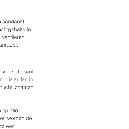
e aandacht 
chtgehalte in 
ventileren. 
anrader.
 werk. Je kunt 
 die zullen in 
 vruchtlichamen 
 op alle 
 en worden de 
op een 