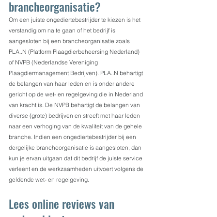
brancheorganisatie?
Om een juiste ongediertebestrijder te kiezen is het 
verstandig om na te gaan of het bedrijf is 
aangesloten bij een brancheorganisatie zoals 
PLA..N (Platform Plaagdierbeheersing Nederland) 
of NVPB (Nederlandse Vereniging 
Plaagdiermanagement Bedrijven). PLA..N behartigt 
de belangen van haar leden en is onder andere 
gericht op de wet- en regelgeving die in Nederland 
van kracht is. De NVPB behartigt de belangen van 
diverse (grote) bedrijven en streeft met haar leden 
naar een verhoging van de kwaliteit van de gehele 
branche. Indien een ongediertebestrijder bij een 
dergelijke brancheorganisatie is aangesloten, dan 
kun je ervan uitgaan dat dit bedrijf de juiste service 
verleent en de werkzaamheden uitvoert volgens de 
geldende wet- en regelgeving.
Lees online reviews van 