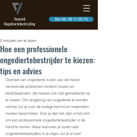
Vennink
Bel 06- 39 11 00 75
Ongediertebestrijding
2 minuten om te lezen
Hoe een professionele
ongediertebestrijder te kiezen:
tips en advies
Overlast van ongedierte is één van de meest 
vervelende problemen rondom huizen en 
bedrijfspanden, die helaas ook niet gemakkelijk op 
te lossen. Om langdurig van ongedierte te worden 
verlost, zul je over de nodige kennis en materialen 
moeten beschikken. Doe je dat niet, dan is het slim 
om een professionele ongediertebestrijder in de 
hand te nemen. Maar wanneer je zoekt naar 
ongediertebestrijders in je regio, zul je al snel 