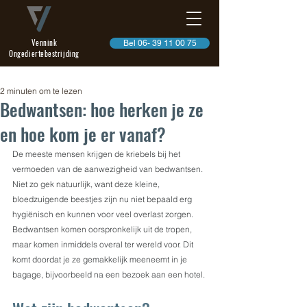
Vennink
Bel 06- 39 11 00 75
Ongediertebestrijding
2 minuten om te lezen
Bedwantsen: hoe herken je ze
en hoe kom je er vanaf?
De meeste mensen krijgen de kriebels bij het 
vermoeden van de aanwezigheid van bedwantsen. 
Niet zo gek natuurlijk, want deze kleine, 
bloedzuigende beestjes zijn nu niet bepaald erg 
hygiënisch en kunnen voor veel overlast zorgen. 
Bedwantsen komen oorspronkelijk uit de tropen, 
maar komen inmiddels overal ter wereld voor. Dit 
komt doordat je ze gemakkelijk meeneemt in je 
bagage, bijvoorbeeld na een bezoek aan een hotel.