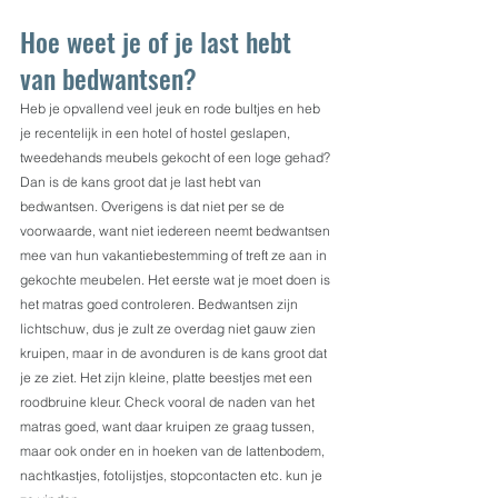
Hoe weet je of je last hebt 
van bedwantsen?
Heb je opvallend veel jeuk en rode bultjes en heb 
je recentelijk in een hotel of hostel geslapen, 
tweedehands meubels gekocht of een loge gehad? 
Dan is de kans groot dat je last hebt van 
bedwantsen. Overigens is dat niet per se de 
voorwaarde, want niet iedereen neemt bedwantsen 
mee van hun vakantiebestemming of treft ze aan in 
gekochte meubelen. Het eerste wat je moet doen is 
het matras goed controleren. Bedwantsen zijn 
lichtschuw, dus je zult ze overdag niet gauw zien 
kruipen, maar in de avonduren is de kans groot dat 
je ze ziet. Het zijn kleine, platte beestjes met een 
roodbruine kleur. Check vooral de naden van het 
matras goed, want daar kruipen ze graag tussen, 
maar ook onder en in hoeken van de lattenbodem, 
nachtkastjes, fotolijstjes, stopcontacten etc. kun je 